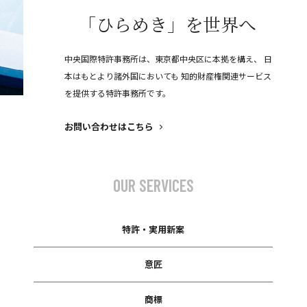
「
ひ
ら
め
き
」
を
世
界
へ
中央国際特許事務所は、東京都中央区に本拠を構え、
日
本はもとより諸外国においても
知的財産権関連サービス
を提供する特許事務所です。
お問い合わせはこちら
OUR SERVICES
特許・実用新案
意匠
商標